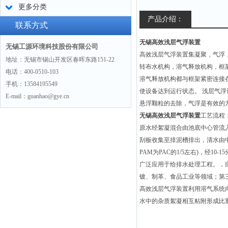
更多分类
产品介绍：
联系方式
无锡高效浅层气浮装置
无锡工源环境科技股份有限公司
高效浅层气浮装置集凝聚，气浮
地址：无锡市锡山开发区春晖东路151-22
转布水机构，溶气释放机构，框
电话：400-0510-103
溶气释放机构都与框架紧密连接
手机：13584195549
使设备达到运行状态。 浅层气
E-mail：guanhao@gye.cn
悬浮颗粒的去除，气浮是有效的
无锡高效浅层气浮装置
工艺流程
原水经絮凝混合由池底中心管流
刮板收集至排泥槽排出，清水由中央集
PAM为PAC的1/5左右)，经
广泛应用于给排水处理工程。，
镀、制革、食品工业等领域；第
高效浅层气浮装置利用溶气系统
水中的杂质絮凝相互粘附形成比