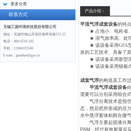
更多分类
产品介绍：
联系方式
平流气浮成套设备
的特
无锡工源环境科技股份有限公司
★ 占地小、电耗省
地址：无锡市锡山开发区春晖东路151-22
★ 溶气效率高、处
电话：400-0510-103
★ 该设备采用GF
手机：13584195549
发的工艺技术、具备了
E-mail：guanhao@gye.cn
★ 该设备采用新型
★ 该设备采用链板
成套气浮
的构造及工作
平流气浮成套设备
需要可以分别采用组合
气浮分离技术是指
态，然后把所形成的压
水中悬浮絮体粘附在微
气浮主要起固液分
PAM
，
经过有效
絮凝
反