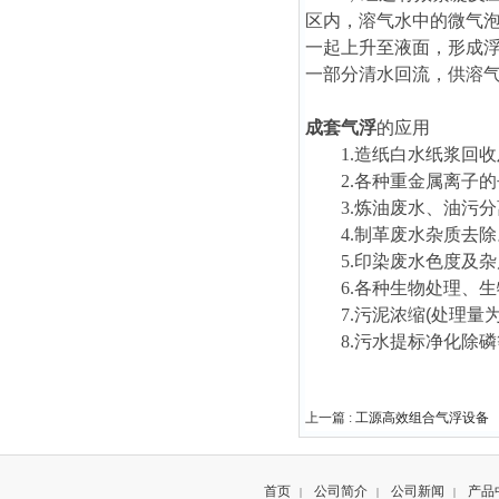
区内，溶气水中的微气
一起上升至液面
，
形成
一部分清水回流
，
供溶
成套气浮
的应用
1.造纸白水纸浆回
2.各种重金属离子
3.炼油废水、油污
4.制革废水杂质去除
5.印染废水色度及
6.各种生物处理、
7.污泥浓缩
(
处理量
8.污水提标净化除
上一篇 :
工源高效组合气浮设备
首页
公司简介
公司新闻
产品
|
|
|