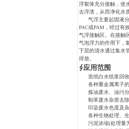
浮絮体充分接触，使
去浮渣，从而净化水
气浮主要起固液分
PAC或PAM，经过
气浮接触区。在接触
气泡浮力的作用下，
下层的清水通过集水
排放。
∮应用范围
造纸白水纸浆回
各种重金属离子
炼油废水、油污
制革废水杂质去
印染废水色度及
各种生物处理、
污泥浓缩(处理量为