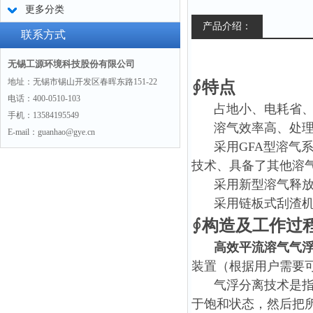
更多分类
产品介绍：
联系方式
无锡工源环境科技股份有限公司
地址：无锡市锡山开发区春晖东路151-22
∮特点
电话：400-0510-103
占地小、电耗省
手机：13584195549
溶气效率高、处
E-mail：guanhao@gye.cn
采用GFA型溶气
技术、具备了其他溶
采用新型溶气释放
采用链板式刮渣
∮构造及工作过
高效平流溶气气
装置（根据用户需要
气浮分离技术是
于饱和状态，然后把