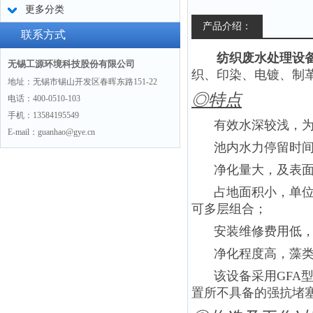
更多分类
产品介绍：
联系方式
纺织废水处理设备
无锡工源环境科技股份有限公司
织、印染、电镀、制
地址：无锡市锡山开发区春晖东路151-22
◎特点
电话：400-0510-103
手机：13584195549
有效水深较浅，为75
E-mail：guanhao@gye.cn
池内水力停留时间短（
净化量大，及表
占地面积小，单
可多层组合；
安装维修费用低
净化程度高，藻类
该设备采用GFA
置所不具备的强抗堵