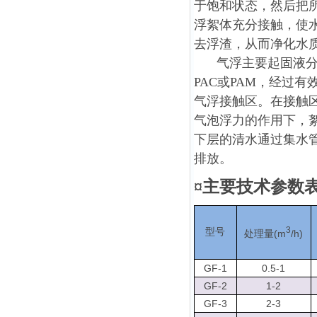
于饱和状态，然后把
浮絮体充分接触，使
去浮渣，从而净化水
气浮主要起固液分
PAC或PAM，经过
气浮接触区。在接触
气泡浮力的作用下，
下层的清水通过集水
排放。
¤主要技术参数
3
型号
(m
/h)
处理量
GF-1
0.5-1
GF-2
1-2
GF-3
2-3