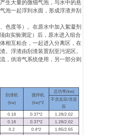
产生大量的微细气泡，与水中的悬
气泡一起浮到水面，形成浮渣并刮
D、色度等）。在原水中加入絮凝剂
果须由实验测定）后，原水进入组合
体相互粘合，一起进入分离区，在
渣。浮渣由刮渣装置刮至污泥区。
流，供溶气系统使用，另一部分则
(kw)
总功率
刮渣机
搅拌机
/
不含反应
含反
(kw)
(kw)*2
应
0.18
0.37*2
1.28/2.02
0.18
0.37*2
1.28/2.02
0.2
0.4*2
1.85/2.65