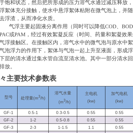
于饱和状态，然后把所形成的压力溶气水通过减压释放，
浮絮体充分接触，使水中悬浮絮体粘附在微气泡上，并随
去浮渣，从而净化水质。
气浮主要起固液分离作用（同时可以降低COD、BO
PAC或PAM，经过有效絮凝反应（时间、药量和絮凝效
气浮接触区。在接触区内，溶气水中的微气泡与原水中絮
气泡浮力的作用下，絮体与气泡一起上升至液面，形成浮
下层的清水通过集水管自流至清水池。其中一部分清水回
排放。
々
主要技术参数表
溶气水量
主电机
加气电机
3
型号
(m
/h)
处理量
3
(kw)
(kw)
(m
/h)
GF-1
0.5-1
0.3-0.5
0.55
0.55
GF-2
1-2
0.5-0.8
0.55
0.55
GF-3
2-3
1-1.5
1.1
0.55