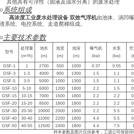
其他具有可浮性（固液及油水分离）的废水处理
¤
系统组成
高浓度工业废水处理设备 双效气浮机
由池体、涡凹
渣系统、电控系统、走道爬梯组成。
¤
主要技术参数
处理量
池长
池宽
池深
曝气机
水泵
空
型号
(m
/h)
(m)
(m)
(m)
(kw)
(kw)
(
³
GSF-1
1
2700
550
1000
0.37
0.55
0
GSF-3
1-3
4000
800
1300
1.5
1.1
0
GSF-5
3-5
5000
1000
1300
1.5
1.1
0
GSF-10
5-10
6000
1200
1800
2.2
1.5
0
GSF-15
10-15
7000
1500
1800
2.2
2.2
0
GSF-20
15-20
8500
1800
1800
2.2
2.2
0
GSF-30
20-30
10000
2000
1800
2.2
5.5
0
GSF-40
30-40
11000
2200
1800
4.4
5.5
0
GSF-50
40-50
12500
2400
1800
4.4
7.5
样本参数及图片仅供参考，工源公司保留持