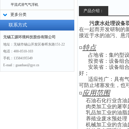
平流式溶气气浮机
产品介绍：
更多分类
污废水处理设备
联系方式
在一起而开发研制的
接近于水的油污、悬
无锡工源环境科技股份有限公司
地址：无锡市锡山开发区春晖东路151-22
¤
特点
电话：400-0510-103
占地省：集约型
手机：13584195549
投资省：设备组
E-mail：guanhao@gye.cn
安装省：设备组
好；
适应性广：具有
可防止堵塞发生，也可
¤
应用范围
石油石化行业含油
肉类加工业的屠宰
乳品加工业的油脂
养殖业废水预处理
机械加工业的含油