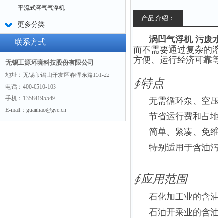
平流式溶气气浮机
产品介绍：
更多分类
涡凹气浮机 污废
联系方式
而不需要通过复杂的
方便、运行经济可靠
无锡工源环境科技股份有限公司
地址：无锡市锡山开发区春晖东路151-22
∮特点
电话：400-0510-103
手机：13584195549
无需循环泵、空
E-mail：guanhao@gye.cn
节省运行费和占
简单、紧凑、免
特别适用于含油
∮
应用范围
石化加工业的含
石油开采业的含