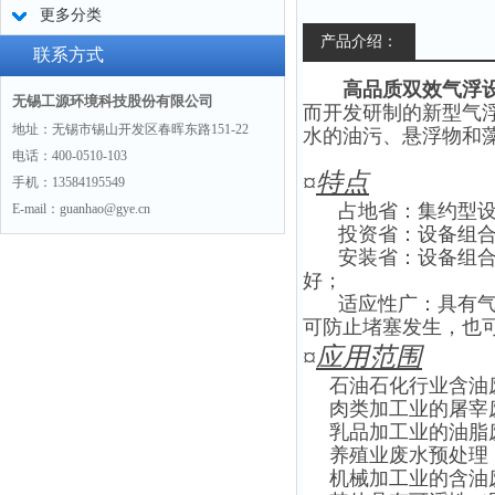
更多分类
产品介绍：
联系方式
高品质双效气浮
无锡工源环境科技股份有限公司
而开发研制的新型气
地址：无锡市锡山开发区春晖东路151-22
水的油污、悬浮物和
电话：400-0510-103
¤
特点
手机：13584195549
占地省：集约型
E-mail：guanhao@gye.cn
投资省：设备组
安装省：设备组
好；
适应性广：具有
可防止堵塞发生，也可
¤
应用范围
石油石化行业含油
肉类加工业的屠宰
乳品加工业的油脂
养殖业废水预处理
机械加工业的含油