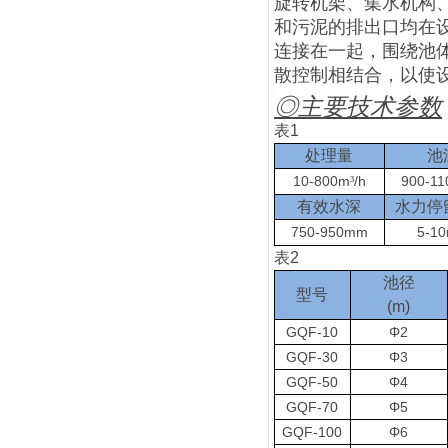
旋转机架、集水机构
和污泥的排出口均在
连接在一起，围绕池
散控制相结合，以使
◎
主要技术参数
表
1
处理量
池
10-800m
/h
900-1
³
有效水深
水力停
750-950mm
5-10
表
2
池径
型号
(m)
GQF-10
Φ2
GQF-30
Φ3
GQF-50
Φ4
GQF-70
Φ5
GQF-100
Φ6