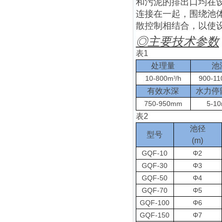
和污泥的排出口均在
连接在一起，围绕池
散控制相结合，以使
◎
主要技术参数
表
1
处理量
池
10-800m
/h
900-1
³
有效水深
水力停
750-950mm
5-10
表
2
池径
型号
(m)
GQF-10
Φ2
GQF-30
Φ3
GQF-50
Φ4
GQF-70
Φ5
GQF-100
Φ6
GQF-150
Φ7