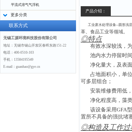
平流式溶气气浮机
产品介绍：
更多分类
工业废水处理设备--圆形浅
联系方式
革、食品工业等领域
。
◎特点
无锡工源环境科技股份有限公司
有效水深较浅，为75
地址：无锡市锡山开发区春晖东路151-22
电话：400-0510-103
池内水力停留时间短（
手机：13584195549
净化量大，及表
E-mail：guanhao@gye.cn
占地面积小，单
可多层组合；
安装维修费用低
净化程度高，藻类
该设备采用GFA
置所不具备的强抗堵
◎构造及工作过