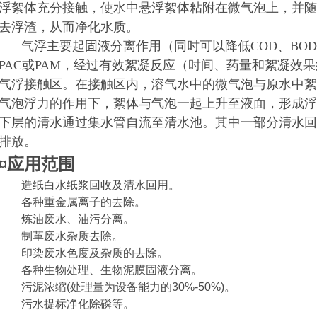
浮絮体充分接触，使水中悬浮絮体粘附在微气泡上，并随
去浮渣，从而净化水质。
气浮主要起固液分离作用（同时可以降低COD、BO
PAC或PAM，经过有效絮凝反应（时间、药量和絮凝效
气浮接触区。在接触区内，溶气水中的微气泡与原水中絮
气泡浮力的作用下，絮体与气泡一起上升至液面，形成浮
下层的清水通过集水管自流至清水池。其中一部分清水回
排放。
¤
应用范围
造纸白水纸浆回收及清水回用。
各种重金属离子的去除。
炼油废水、油污分离。
制革废水杂质去除。
印染废水色度及杂质的去除。
各种生物处理、生物泥膜固液分离。
污泥浓缩
(
处理量为设备能力的
30%-50%)
。
污水提标净化除磷等。