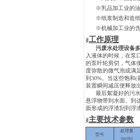
※乳品加工业的
※纸浆制造和造
※机械加工业的
工作原理
§
污废水处理设备
入液体的时候，在泵
的泵叶轮剪切，气体
度弥散的微气泡或满
到30%。当这些饱和
装置瞬间减压便释放出
最后絮凝好的污
悬浮物带到水面。到
面形成的浮渣刮到浮
主要技术参数
§
处理量
型号
(
m
/h)
³