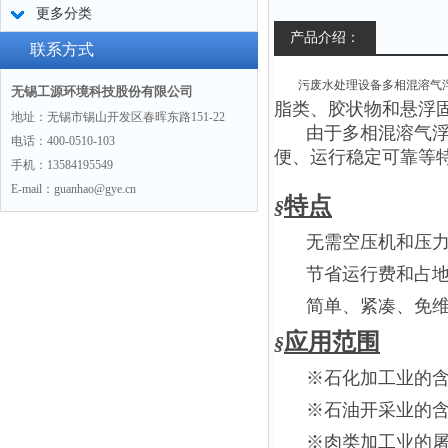
更多分类
产品介绍：
联系方式
污废水处理设备多相混溶气
无锡工源环境科技股份有限公司
脂类、胶状物和悬浮
地址：无锡市锡山开发区春晖东路151-22
由于多相混
溶气
电话：400-0510-103
便、运行稳定可靠等
手机：13584195549
E-mail：guanhao@gye.cn
特点
§
无需空压机和压
节省运行费和占
简单、紧凑、免
应用范围
§
※石化加工业的
※石油开采业的
※肉类加工业的