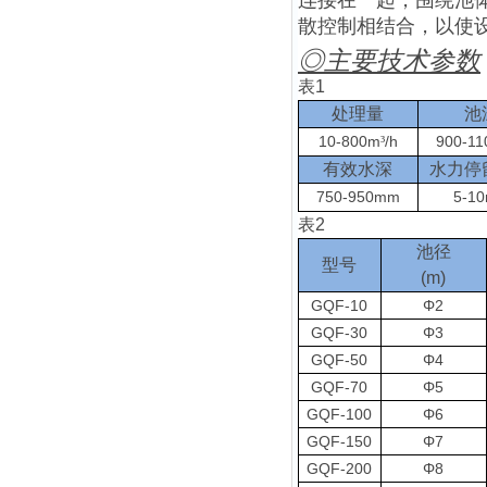
连接在一起，围绕池
散控制相结合，以使
◎
主要技术参数
表
1
处理量
池
10-800m
/h
900-1
³
有效水深
水力停
750-950mm
5-10
表
2
池径
型号
(m)
GQF-10
Φ2
GQF-30
Φ3
GQF-50
Φ4
GQF-70
Φ5
GQF-100
Φ6
GQF-150
Φ7
GQF-200
Φ8