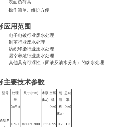
表面负荷高
操作简单、维护方便
∮应用范围
电子电镀行业废水处理
制革行业废水处理
纺织印染行业废水处理
屠宰养殖行业废水处理
其他具有可浮性（固液及油水分离）的废水处理
∮主要技术参数
型号
处理
尺寸
(mm)
水泵
空压
刮
总功
量
(kw)
机
渣
率
(m
³
/h)
(kw)
机
(kw)
(kw)
GSLF-
0.5-1
Φ
800x1900
0.55
0.55
0.2
1.3