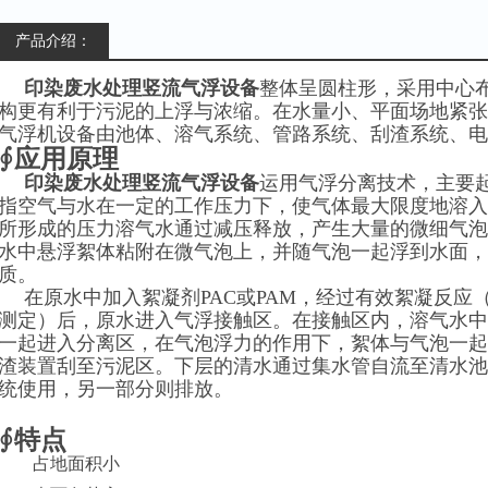
产品介绍：
印染废水处理竖流气浮设备
整体呈圆柱形，采用中心
构更有利于污泥的上浮与浓缩。在水量小、平面场地紧张
气浮机设备由池体、溶气系统、管路系统、刮渣系统、电
∮应用原理
印染废水处理竖流气浮设备
运用气浮分离技术，主要
指空气与水在一定的工作压力下，使气体最大限度地溶入
所形成的压力溶气水通过减压释放，产生大量的微细气泡
水中悬浮絮体粘附在微气泡上，并随气泡一起浮到水面，
质。
在原水中加入絮凝剂PAC或PAM，经过有效絮凝反
测定）后，原水进入气浮接触区。在接触区内，溶气水中
一起进入分离区，在气泡浮力的作用下，絮体与气泡一起
渣装置刮至污泥区。下层的清水通过集水管自流至清水池
统使用，另一部分则排放。
∮特点
占地面积小