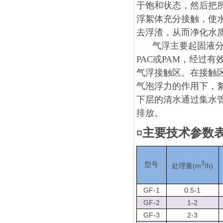
于饱和状态，然后把
浮絮体充分接触，使
去浮渣，从而净化水
气浮主要起固液分
PAC或PAM，经过
气浮接触区。在接触
气泡浮力的作用下，
下层的清水通过集水
排放。
¤主要技术参数
3
型号
(m
/h)
处理量
GF-1
0.5-1
GF-2
1-2
GF-3
2-3