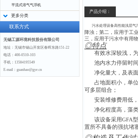
平流式溶气气浮机
产品介绍：
更多分类
污水处理设备高性能浅层气
联系方式
降浊；第二，应用于工
三，应用于污水中有用
无锡工源环境科技股份有限公司
◎特点
地址：无锡市锡山开发区春晖东路151-22
有效水深较浅，为75
电话：400-0510-103
池内水力停留时间短（
手机：13584195549
E-mail：guanhao@gye.cn
净化量大，及表
占地面积小，单
可多层组合；
安装维修费用低
净化程度高，藻类
该设备采用GFA
置所不具备的强抗堵