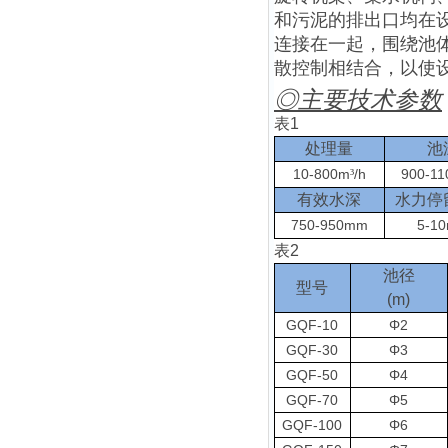
和污泥的排出口均在
连接在一起，围绕池
散控制相结合，以使
◎
主要技术参数
表
1
处理量
池
10-800m
/h
900-1
³
有效水深
水力停
750-950mm
5-10
表
2
池径
型号
(m)
GQF-10
Φ2
GQF-30
Φ3
GQF-50
Φ4
GQF-70
Φ5
GQF-100
Φ6