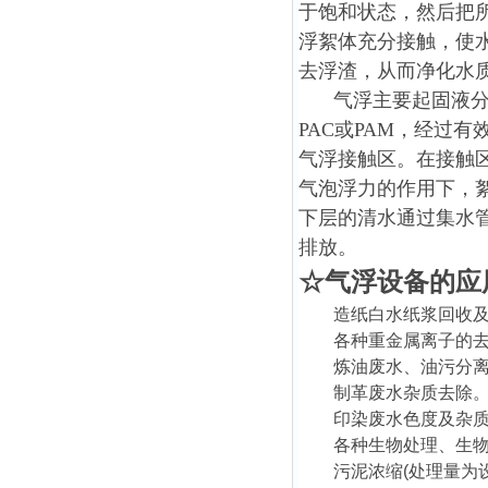
于饱和状态，然后把
浮絮体充分接触，使
去浮渣，从而净化水
气浮主要起固液分
PAC或PAM，经过
气浮接触区。在接触
气泡浮力的作用下，
下层的清水通过集水
排放。
☆
气浮设备的
应
造纸白水纸浆回收
各种重金属离子的
炼油废水、油污分
制革废水杂质去除
印染废水色度及杂
各种生物处理、生
污泥浓缩
(
处理量为