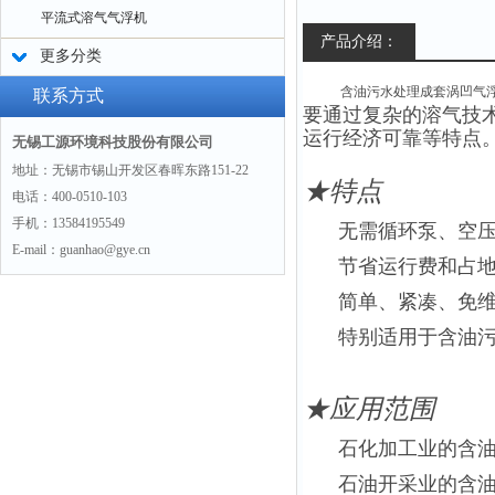
平流式溶气气浮机
产品介绍：
更多分类
含油污水处理成套涡凹气
联系方式
要通过复杂的溶气技
运行经济可靠等特点
无锡工源环境科技股份有限公司
地址：无锡市锡山开发区春晖东路151-22
★特点
电话：400-0510-103
手机：13584195549
无需循环泵、空
E-mail：guanhao@gye.cn
节省运行费和占
简单、紧凑、免
特别适用于含油
★
应用范围
石化加工业的含
石油开采业的含