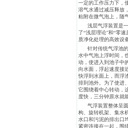
一定的工作压力下，
溶气水通过减压释放
粘附在微气泡上，随
浅层气浮装置是
了“浅层理论"和“零
质净化处理的高效设
针对传统气浮池
水中气泡上浮时间，
动，使进入到池子中
向水面，浮起速度接近
快浮到水面上，而浮
排到池外。为了使进
它围绕着中心转动，
度快，三分钟原水就
气浮装置整体呈
构、旋转机架、集水
水口和污泥的排出口
紧密连接在一起，围