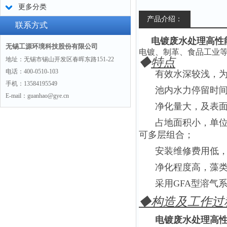
更多分类
产品介绍：
联系方式
电镀废水处理高性
无锡工源环境科技股份有限公司
电镀、制革、食品工业
地址：无锡市锡山开发区春晖东路151-22
◆
特点
电话：400-0510-103
有效水深较浅，为75
手机：13584195549
池内水力停留时间短（
E-mail：guanhao@gye.cn
净化量大，及表
占地面积小，单
可多层组合；
安装维修费用低
净化程度高，藻类
采用GFA型溶气
◆
构造及工作过
电镀废水处理高