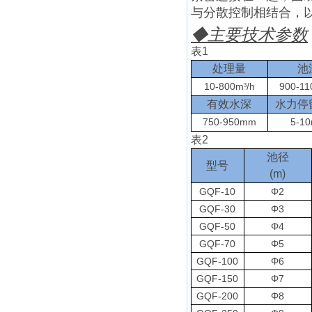
与分散控制相结合，
◆
主要技术参数
表
1
处理量
池
10-800m
/h
900-1
³
有效水深
水力停
750-950mm
5-10
表
2
池径
型号
(m)
GQF-10
Φ2
GQF-30
Φ3
GQF-50
Φ4
GQF-70
Φ5
GQF-100
Φ6
GQF-150
Φ7
GQF-200
Φ8