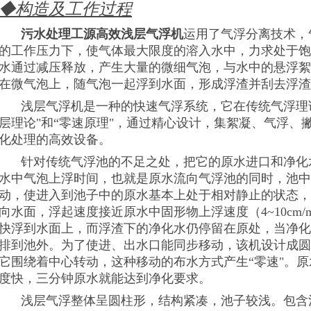
◆
构造及工作过程
污水处理工源高效浅层气浮机
运用了气浮分离技术，
的工作压力下，使气体最大限度的溶入水中，力求处于饱
水通过减压释放，产生大量的微细气泡，与水中的悬浮絮
在微气泡上，随气泡一起浮到水面，形成浮渣并刮去浮渣
浅层气浮机是一种的快速气浮系统，它在传统气浮理
层理论"和“零速原理"，通过精心设计，集絮凝、气浮、
化处理的高效设备。
针对传统气浮池的不足之处，把它的原水进口和净化
水中气泡上浮时间，也就是原水流向气浮池的同时，池中
动，使进入到池子中的原水基本上处于相对静止的状态，
向水面，浮起速度接近原水中固形物上浮速度（4~10cm/
快浮到水面上，而浮渣下的净化水仍停留在原处，当净化
排到池外。为了使进、出水口能同步移动，该机设计成圆
它围绕着中心转动，这种移动的布水方式产生“零速"。
度快，三分钟原水就能达到净化要求。
浅层气浮整体呈圆柱形，结构紧凑，池子较浅。包含