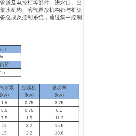
管道及电控柜等部件。进水口、出
集水机构、溶气释放机构都与框架
备总成及控制系统，通过集中控制
压力
Pa
负荷
.h
㎡
气水泵
空压机
总功率
(kw)
(kw)
(kw)
1.5
0.75
3.75
5.5
0.75
8.1
7.5
1.5
11.2
11
2.2
15.8
15
2.2
19.8