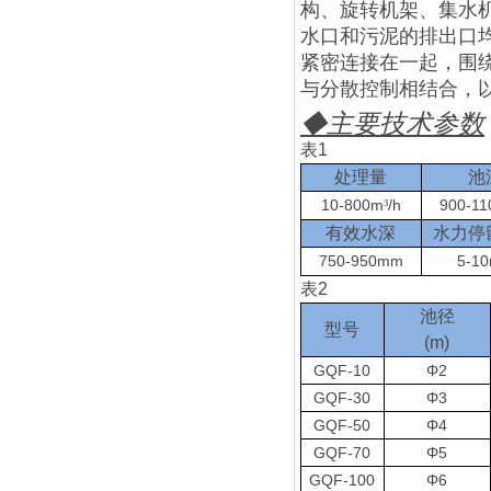
构、旋转机架、集水
水口和污泥的排出口
紧密连接在一起，围
与分散控制相结合，
◆
主要技术参数
表
1
处理量
池
10-800m
/h
900-1
³
有效水深
水力停
750-950mm
5-10
表
2
池径
型号
(m)
GQF-10
Φ2
GQF-30
Φ3
GQF-50
Φ4
GQF-70
Φ5
GQF-100
Φ6