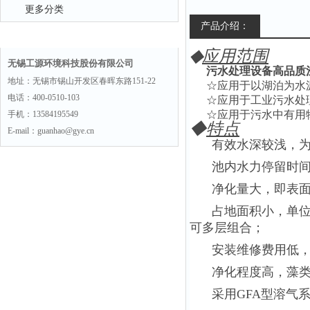
更多分类
产品介绍：
联系方式
◆
应用范围
无锡工源环境科技股份有限公司
污水处理设备高品质
地址：无锡市锡山开发区春晖东路151-22
☆应用于以湖泊为水
电话：400-0510-103
☆应用于工业污水处
☆应用于污水中有用
手机：13584195549
◆
特点
E-mail：guanhao@gye.cn
有效水深较浅，为75
池内水力停留时间短（
净化量大，即表
占地面积小，单
可多层组合；
安装维修费用低
净化程度高，藻类
采用GFA型溶气