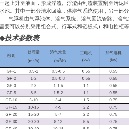
一起上升至液面，形成浮渣。浮渣由刮渣装置刮至污泥区
水池。其中一部分清水回流，供溶气系统使用，另一部分
气浮机
由气浮池体、溶气系统、溶气回流管路、溶气
需要可以分别采用组合式、行车式和链板式）和电控柜等
◆
技术参数表
处理量
溶气水量
主电机
加气电机
型号
3
3
(kw)
(kw)
(m
/h)
(m
/h)
GF-1
0.5-1
0.3-0.5
0.55
0.55
GF-2
1-2
0.5-0.8
0.55
0.55
GF-3
2-3
1-1.5
1.1
0.55
GF-5
3-5
1.5-2
1.1
0.55
GF-10
5-10
3-4
1.5
0.75
GF-15
10-15
4-5
2.2
0.75
GF-20
15-20
5-7
2.2
0.75
GF-30
20-30
8-12
5.5
0.75
GF-40
30-40
10-15
5.5
0.75