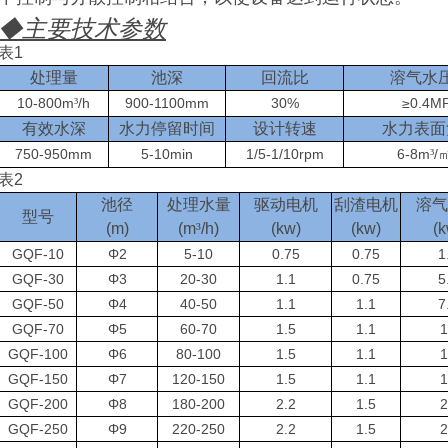
◆
主要技术参数
表
1
处理量
池深
回流比
溶气水
10-800m
/h
900-1100mm
30%
≥
0.4M
³
有效水深
水力停留时间
设计转速
水力表面
750-950mm
5-10min
1/5-1/10rpm
6-8m
/
³
表
2
池径
处理水量
驱动电机
刮渣电机
溶气
型号
(m)
(
m
³
/h)
(kw)
(kw)
(k
GQF-10
Φ2
5-10
0.75
0.75
1
GQF-30
Φ3
20-30
1.1
0.75
5
GQF-50
Φ4
40-50
1.1
1.1
7
GQF-70
Φ5
60-70
1.5
1.1
1
GQF-100
Φ6
80-100
1.5
1.1
1
GQF-150
Φ7
120-150
1.5
1.1
1
GQF-200
Φ8
180-200
2.2
1.5
2
GQF-250
Φ9
220-250
2.2
1.5
2