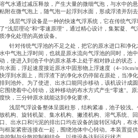
溶气水通过减压释放，产生大量的微细气泡，与水中的悬
粘附在微气泡上，随气泡一起浮到水面，形成浮渣并刮去
浅层气浮设备是一种的快速气浮系统，它在传统气浮
了“浅层理论"和“零速原理"，通过精心设计，集絮凝、
质净化处理的高效设备。
针对传统气浮池的不足之处，把它的原水进口和净化
水中气泡上浮时间，也就是原水流向气浮池的同时，池中
动，使进入到池子中的原水基本上处于相对静止的状态，
向水面，浮起速度接近原水中固形物上浮速度（4~10cm/
快浮到水面上，而浮渣下的净化水仍停留在原处，当净化
排到池外。为了使进、出水口能同步移动，该机设计成圆
它围绕着中心转动，这种移动的布水方式产生“零速"。
度快，三分钟原水就能达到净化要求。
浅层气浮设备整体呈圆柱形，结构紧凑，池子较浅。
放机构、旋转机架、集水机构、撇渣机构、溶气系统、回
口、出水口和污泥的排出口均在设备的旋转区域内，布水
与框架紧密连接在一起，围绕池体中心转动。本装置提供
中控制与分散控制相结合，以使设备达到运行状态。