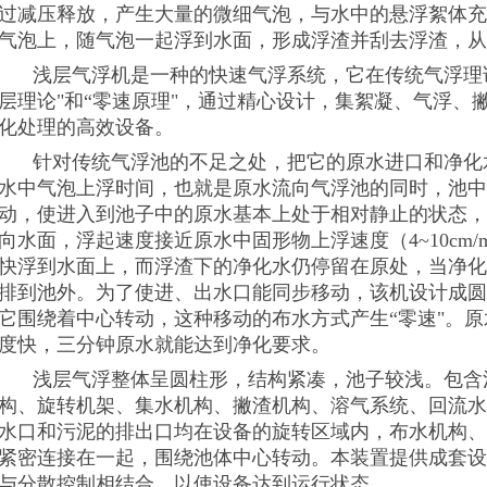
过减压释放，产生大量的微细气泡，与水中的悬浮絮体充
气泡上，随气泡一起浮到水面，形成浮渣并刮去浮渣，从
浅层气浮机是一种的快速气浮系统，它在传统气浮理
层理论"和“零速原理"，通过精心设计，集絮凝、气浮、
化处理的高效设备。
针对传统气浮池的不足之处，把它的原水进口和净化
水中气泡上浮时间，也就是原水流向气浮池的同时，池中
动，使进入到池子中的原水基本上处于相对静止的状态，
向水面，浮起速度接近原水中固形物上浮速度（4~10cm/
快浮到水面上，而浮渣下的净化水仍停留在原处，当净化
排到池外。为了使进、出水口能同步移动，该机设计成圆
它围绕着中心转动，这种移动的布水方式产生“零速"。
度快，三分钟原水就能达到净化要求。
浅层气浮整体呈圆柱形，结构紧凑，池子较浅。包含
构、旋转机架、集水机构、撇渣机构、溶气系统、回流水
水口和污泥的排出口均在设备的旋转区域内，布水机构、
紧密连接在一起，围绕池体中心转动。本装置提供成套设
与分散控制相结合，以使设备达到运行状态。