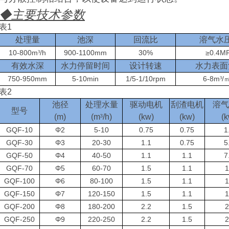
◆
主要技术参数
表
1
处理量
池深
回流比
溶气水
10-800m
/h
900-1100mm
30%
≥
0.4M
³
有效水深
水力停留时间
设计转速
水力表面
750-950mm
5-10min
1/5-1/10rpm
6-8m
/
³
表
2
池径
处理水量
驱动电机
刮渣电机
溶气
型号
(m)
(
m
³
/h)
(kw)
(kw)
(k
GQF-10
Φ2
5-10
0.75
0.75
1
GQF-30
Φ3
20-30
1.1
0.75
5
GQF-50
Φ4
40-50
1.1
1.1
7
GQF-70
Φ5
60-70
1.5
1.1
1
GQF-100
Φ6
80-100
1.5
1.1
1
GQF-150
Φ7
120-150
1.5
1.1
1
GQF-200
Φ8
180-200
2.2
1.5
2
GQF-250
Φ9
220-250
2.2
1.5
2