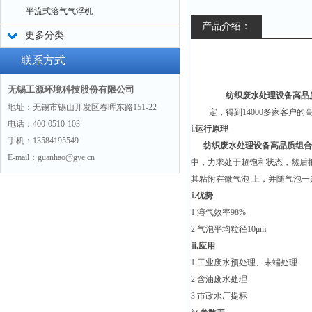
平流式溶气气浮机
产品介绍：
更多分类
联系方式
无锡工源环境科技股份有限公司
纺织废水处理设备高品
地址：无锡市锡山开发区春晖东路151-22
定，得到14000多家客户的
电话：400-0510-103
ⅰ.运行原理
手机：13584195549
纺织废水处理设备高品质组合
E-mail：guanhao@gye.cn
中，力求处于超饱和状态，然后
其粘附在微气泡 上，并随气泡
ⅱ.优势
1.溶气效率98%
2.气泡平均粒径10μm
ⅲ.应用
1.工业废水预处理、末端处理
2.含油废水处理
3.市政水厂提标