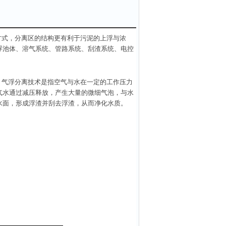
方式，分离区的结构更有利于污泥的上浮与浓
浮池体、溶气系统、管路系统、刮渣系统、电控
。气浮分离技术是指空气与水在一定的工作压力
气水通过减压释放，产生大量的微细气泡，与
水
水面，形成浮渣并刮去浮渣，从而净化水质。