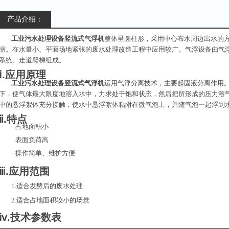
产品介绍：
工业污水处理设备竖流式气浮机
整体呈圆柱形，采用中心布水周边出水的
缩。在水量小、平面场地紧张的废水处理改造工程中应用较广。气浮设备由气
系统、走道爬梯组成。
ⅰ.应用原理
工业污水处理设备竖流式气浮机
运用气浮分离技术，主要起固液分离作用
下，使气体最大限度地溶入水中，力求处于饱和状态，然后把所形成的压力溶
中的悬浮絮体充分接触，使水中悬浮絮体粘附在微气泡上，并随气泡一起浮到
ⅱ.特点
占地面积小
表面负荷高
操作简单、维护方便
ⅲ.应用范围
1.适合发酵后的废水处理
2.适合占地面积较小的场景
ⅳ.技术参数表