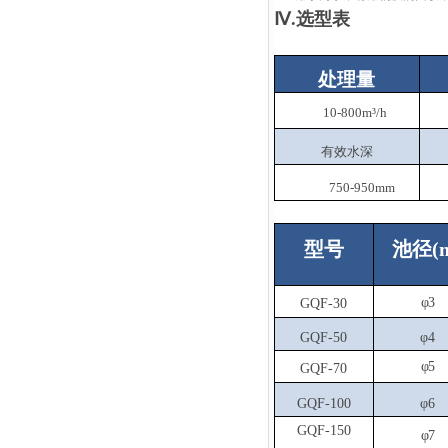
Ⅳ.
选型表
处理量
10-800m³/h
有效水深
750-950mm
型号
池径
(
φ3
GQF-30
GQF-50
φ4
φ5
GQF-70
GQF-100
φ6
GQF-150
φ7