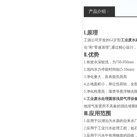
产品介绍：
Ⅰ.原理
工源公司开发的GQF型
工业废水
论"和“零速原理",通过精心设
Ⅱ.优势
1.有效水深较浅，为750-950mm
2.池内水力停留时间短(5-10min)
3.净化量大，及表面负荷高
4.占地面积小，单位负荷轻，全
5.净化程度高，藻类等悬浮物去除
6.
工业废水处理圆形浅层气浮设
他溶气装置所不具备的强抗堵塞
Ⅲ.应用范围
1.应用于以湖泊为水源的自来水
2.应用于工业污水处理工程，如
3.应用于污水中有用物质的回收