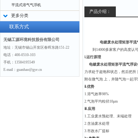
平流式溶气气浮机
产品介绍：
更多分类
联系方式
无锡工源环境科技股份有限公司
电镀废水处理矩形平流
地址：无锡市锡山开发区春晖东路151-22
到14000多家客户的高度认
电话：400-0510-103
ⅰ.运行原理
手机：13584195549
电镀废水处理矩形平流气浮设
E-mail：guanhao@gye.cn
力求处于超饱和状态，然后把所
附在微气泡 上，并随气泡一起
ⅱ.优势
1.溶气效率98%
2.气泡平均粒径10μm
ⅲ.应用
1.工业废水预处理、末端处理
2.含油废水处理
3.市政水厂提标