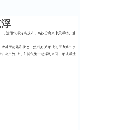
气浮
中，运用气浮分离技术，高效分离水中悬浮物、油
力求处于超饱和状态，然后把所 形成的压力溶气水
附在微气泡 上，并随气泡一起浮到水面，形成浮渣