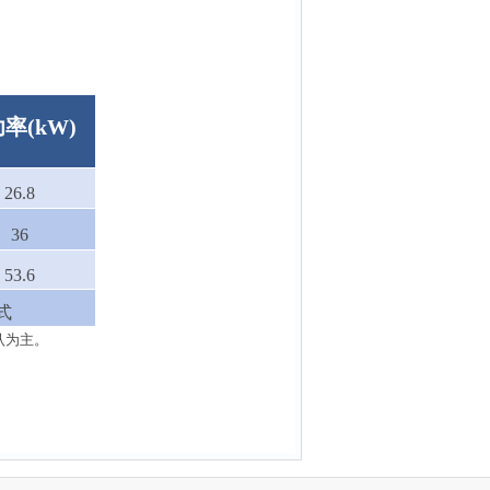
功率
(kW)
26.8
36
53.6
式
认为主。