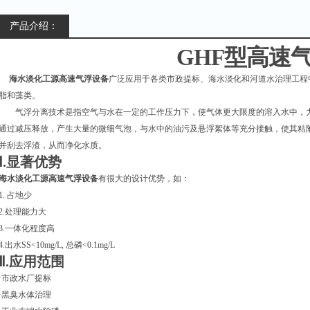
产品介绍：
GHF
型高速
海水淡化工源高速气浮设备
广泛应用于各类市政提标、海水淡化和河道水治理工程
脂和藻类。
气浮分离技术是指空气与水在一定的工作压力下，使气体更大限度的溶入水中，
通过减压释放，产生大量的微细气泡，与水中的油污及悬浮絮体等充分接触，使其粘
并刮去浮渣，从而净化水质。
Ⅰ.显著优势
海水淡化工源高速气浮设备
有很大的设计优势，如：
1. 占地少
2.处理能力大
3.一体化程度高
4.出水SS<10mg/L, 总磷<0.1mg/L
Ⅱ.应用范围
·市政水厂提标
·黑臭水体治理