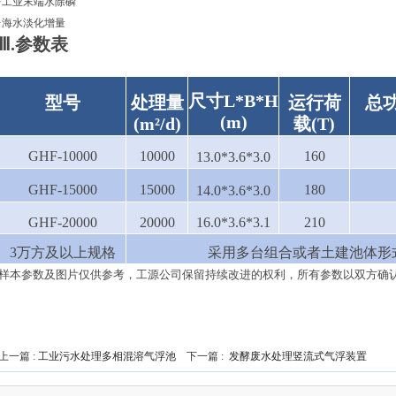
·工业末端水除磷
·海水淡化增量
Ⅲ.参数表
尺寸
L
*
B
*
H
型号
处理量
运行荷
总
(m)
(m²/d)
载
(T)
GHF-10000
10000
160
13
.0
*
3.6
*
3
.0
GHF-15000
15000
180
14
.0
*
3.6
*
3
.0
GHF-20000
20000
16
.0
*
3.6
*
3.1
210
3万方及以上规格
采用多台组合或者土建池体形
样本参数及图片仅供参考，工源公司保留持续改进的权利，所有参数以
双方确
上一篇 :
工业污水处理多相混溶气浮池
下一篇 :
发酵废水处理竖流式气浮装置