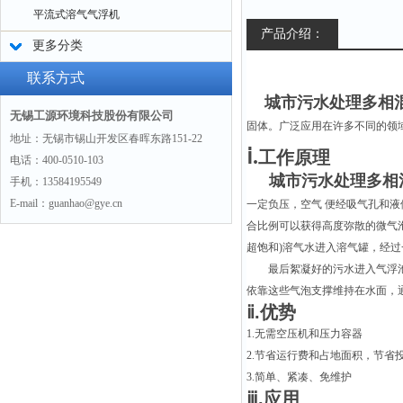
平流式溶气气浮机
产品介绍：
更多分类
联系方式
城市污水处理多相
无锡工源环境科技股份有限公司
固体。广泛应用在许多不同的领
地址：无锡市锡山开发区春晖东路151-22
ⅰ.
工作原理
电话：400-0510-103
城市污水处理多相
手机：13584195549
E-mail：guanhao@gye.cn
一定负压，空气 便经吸气孔和
合比例可以获得高度弥散的微气泡
超饱和)溶气水进入溶气罐，经过
最后絮凝好的污水进入气浮
依靠这些气泡支撑维持在水面，
ⅱ
.优势
1.无需空压机和压力容器
2.节省运行费和占地面积，节省
3.简单、紧凑、免维护
ⅲ.应用