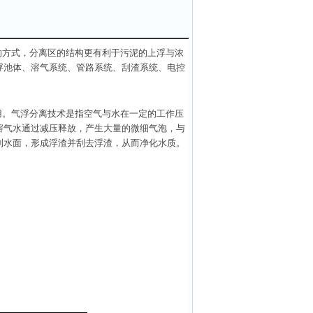
的方式，分离区的结构更有利于污泥的上浮与浓
浮池体、溶气系统、管路系统、刮渣系统、电控
用。气浮分离技术是指空气与水在一定的工作压
溶气水通过减压释放，产生大量的微细气泡，与
到水面，形成浮渣并刮去浮渣，从而净化水质。