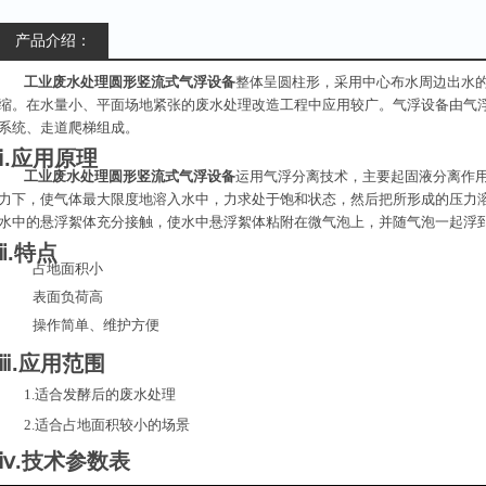
产品介绍：
工业废水处理圆形竖流式气浮设备
整体呈圆柱形，采用中心布水周边出水
缩。在水量小、平面场地紧张的废水处理改造工程中应用较广。气浮设备由气
系统、走道爬梯组成。
ⅰ.应用原理
工业废水处理圆形竖流式气浮设备
运用气浮分离技术，主要起固液分离作
力下，使气体最大限度地溶入水中，力求处于饱和状态，然后把所形成的压力
水中的悬浮絮体充分接触，使水中悬浮絮体粘附在微气泡上，并随气泡一起浮
ⅱ.特点
占地面积小
表面负荷高
操作简单、维护方便
ⅲ.应用范围
1.适合发酵后的废水处理
2.适合占地面积较小的场景
ⅳ.技术参数表