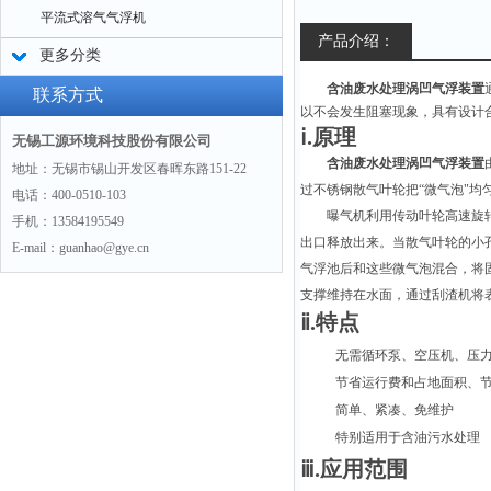
平流式溶气气浮机
产品介绍：
更多分类
含油废水处理涡凹气浮装置
联系方式
以不会发生阻塞现象，具有设计
ⅰ.原理
无锡工源环境科技股份有限公司
含油废水处理涡凹气浮装置
地址：无锡市锡山开发区春晖东路151-22
过不锈钢散气叶轮把“微气泡"均
电话：400-0510-103
曝气机利用传动叶轮高速旋
手机：13584195549
出口释放出来。当散气叶轮的小孔
E-mail：guanhao@gye.cn
气浮池后和这些微气泡混合，将
支撑维持在水面，通过刮渣机将
ⅱ.特点
无需循环泵、空压机、压
节省运行费和占地面积、
简单、紧凑、免维护
特别适用于含油污水处理
ⅲ.应用范围