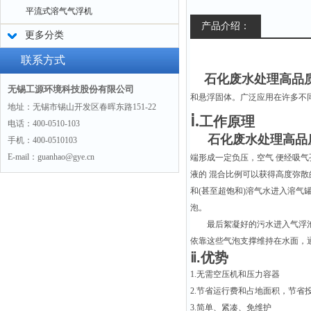
平流式溶气气浮机
产品介绍：
更多分类
联系方式
石化废水处理高品质
无锡工源环境科技股份有限公司
和悬浮固体。广泛应用在许多不
地址：无锡市锡山开发区春晖东路151-22
ⅰ.
工作原理
电话：400-0510-103
石化废水处理高品
手机：400-0510103
E-mail：guanhao@gye.cn
端形成一定负压，空气 便经吸
液的 混合比例可以获得高度弥散
和(甚至超饱和)溶气水进入溶气
泡。
最后絮凝好的污水进入气浮
依靠这些气泡支撑维持在水面，
ⅱ
.优势
1.无需空压机和压力容器
2.节省运行费和占地面积，节省
3.简单、紧凑、免维护