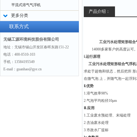
平流式溶气气浮机
产品介绍：
更多分类
联系方式
无锡工源环境科技股份有限公司
工业污水处理矩形组合
地址：无锡市锡山开发区春晖东路151-22
14000多家客户的高度认可
电话：400-0510-103
ⅰ.运行原理
手机：13584195549
工业污水处理矩形组合气浮机
E-mail：guanhao@gye.cn
求处于超饱和状态，然后把所 
在微气泡 上，并随气泡一起浮
ⅱ.优势
1.溶气效率98%
2.气泡平均粒径10μm
ⅲ.应用
1.工业废水预处理、末端处理
2.含油废水处理
3.市政水厂提标