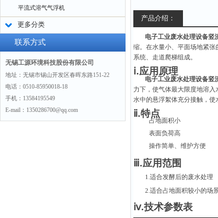
平流式溶气气浮机
产品介绍：
更多分类
电子工业废水处理设备竖
联系方式
缩。在水量小、平面场地紧张
系统、走道爬梯组成。
无锡工源环境科技股份有限公司
ⅰ.应用原理
地址：无锡市锡山开发区春晖东路151-22
电子工业废水处理设备竖
电话：0510-85950018-18
力下，使气体最大限度地溶入
手机：13584195549
水中的悬浮絮体充分接触，使
E-mail：1350286700@qq.com
ⅱ.特点
占地面积小
表面负荷高
操作简单、维护方便
ⅲ.应用范围
1.适合发酵后的废水处理
2.适合占地面积较小的场
ⅳ.技术参数表