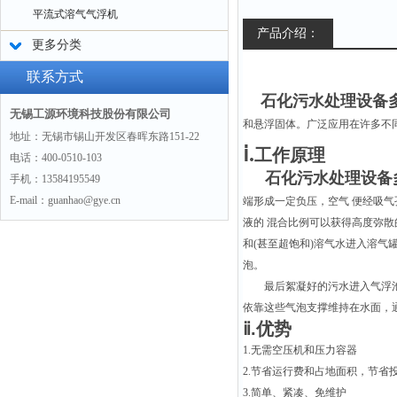
平流式溶气气浮机
产品介绍：
更多分类
联系方式
石化污水处理设备多
无锡工源环境科技股份有限公司
和悬浮固体。广泛应用在许多不
地址：无锡市锡山开发区春晖东路151-22
ⅰ.
工作原理
电话：400-0510-103
石化污水处理设备
手机：13584195549
E-mail：guanhao@gye.cn
端形成一定负压，空气 便经吸
液的 混合比例可以获得高度弥散
和(甚至超饱和)溶气水进入溶气
泡。
最后絮凝好的污水进入气浮
依靠这些气泡支撑维持在水面，
ⅱ
.优势
1.无需空压机和压力容器
2.节省运行费和占地面积，节省
3.简单、紧凑、免维护