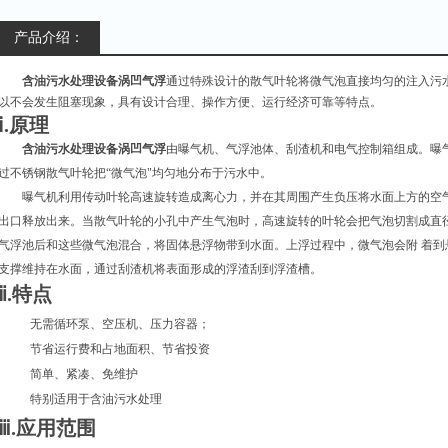
产品介绍：
含油污水处理设备涡凹气浮
通过特殊设计的散气叶轮将微气泡直接均匀的注入污
以不会发生阻塞现象，具有设计合理、操作方便、运行经济可靠等特点。
ⅰ.原理
含油污水处理设备涡凹气浮
由曝气机、气浮池体、刮渣机和电气控制箱组成。曝
过不锈钢散气叶轮把“微气泡"均匀地分布于污水中。
曝气机利用传动叶轮高速旋转造成离心力，并在其周围产生负压将水面上方的空
出口释放出来。当散气叶轮的小孔中产生气泡时，高速旋转的叶轮会把气泡切割成直径3
气浮池后和这些微气泡混合，将固体悬浮物带到水面。上浮过程中，微气泡会附 着
支撑维持在水面，通过刮渣机将表面形成的浮渣刮到浮渣槽。
ⅱ.特点
无需循环泵、空压机、压力容器；
节省运行费和占地面积、节省投资
简单、紧凑、免维护
特别适用于含油污水处理
ⅲ.应用范围