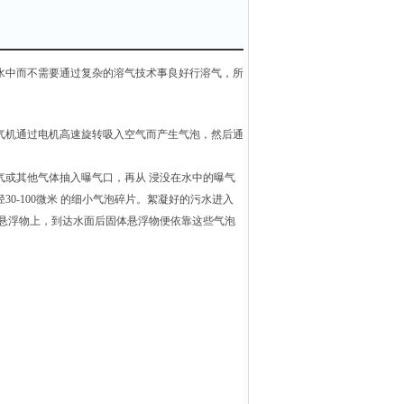
水中而不需要通过复杂的溶气技术事良好行溶气，所
气机通过电机高速旋转吸入空气而产生气泡，然后通
气或其他气体抽入曝气口，再从 浸没在水中的曝气
0-100微米 的细小气泡碎片。絮凝好的污水进入
到悬浮物上，到达水面后固体悬浮物便依靠这些气泡