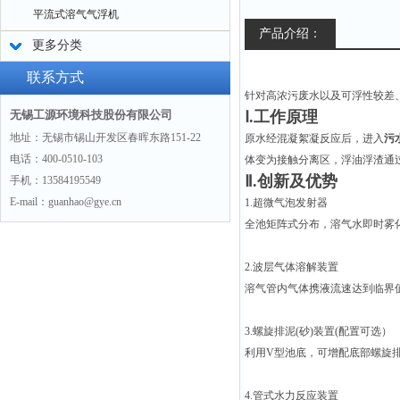
平流式溶气气浮机
产品介绍：
更多分类
联系方式
针对高浓污废水以及可浮性较差
无锡工源环境科技股份有限公司
Ⅰ.工作原理
地址：无锡市锡山开发区春晖东路151-22
原水经混凝絮凝反应后，进入
污
电话：400-0510-103
体变为接触分离区，浮油浮渣通过
Ⅱ.创新及优势
手机：13584195549
E-mail：guanhao@gye.cn
1.超微气泡发射器
全池矩阵式分布，溶气水即时雾化(
2.波层气体溶解装置
溶气管内气体携液流速达到临界
3.螺旋排泥(砂)装置(配置可选）
利用V型池底，可增配底部螺旋排
4.管式水力反应装置