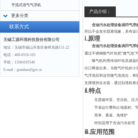
平流式溶气气浮机
产品介绍：
更多分类
含油污水处理设备涡凹气浮
联系方式
所以不会发生阻塞现象，具有设
ⅰ.原理
无锡工源环境科技股份有限公司
含油污水处理设备涡凹气浮
地址：无锡市锡山开发区春晖东路151-22
通过不锈钢散气叶轮把“微气泡"
电话：400-0510-103
曝气机利用传动叶轮高速旋
手机：13584195549
出口释放出来。当散气叶轮的小孔
E-mail：guanhao@gye.cn
气浮池后和这些微气泡混合，将
支撑维持在水面，通过刮渣机将
ⅱ.特点
无需循环泵、空压机、压
节省运行费和占地面积、
简单、紧凑、免维护
特别适用于含油污水处理
ⅲ.应用范围