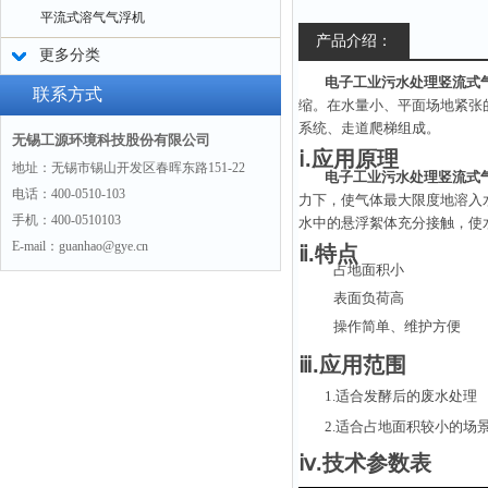
平流式溶气气浮机
产品介绍：
更多分类
电子工业污水处理竖流式
联系方式
缩。在水量小、平面场地紧张
系统、走道爬梯组成。
无锡工源环境科技股份有限公司
ⅰ.应用原理
地址：无锡市锡山开发区春晖东路151-22
电子工业污水处理竖流式
电话：400-0510-103
力下，使气体最大限度地溶入
手机：400-0510103
水中的悬浮絮体充分接触，使
E-mail：guanhao@gye.cn
ⅱ.特点
占地面积小
表面负荷高
操作简单、维护方便
ⅲ.应用范围
1.适合发酵后的废水处理
2.适合占地面积较小的场
ⅳ.技术参数表