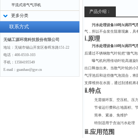
平流式溶气气浮机
产品介绍：
更多分类
污水处理设备10吨/h涡凹气
联系方式
气，所以不会发生阻塞现象，具
ⅰ.原理
无锡工源环境科技股份有限公司
污水处理设备10吨/h涡凹气
地址：无锡市锡山开发区春晖东路151-22
后通过不锈钢散气叶轮把“微气泡
电话：400-0510-103
曝气机利用传动叶轮高速旋
手机：13584195549
出口释放出来。当散气叶轮的小孔
E-mail：guanhao@gye.cn
气浮池后和这些微气泡混合，将
支撑维持在水面，通过刮渣机将
ⅱ.特点
无需循环泵、空压机、压
节省运行费和占地面积、
简单、紧凑、免维护
特别适用于含油污水处理
ⅲ.应用范围