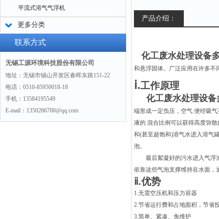
平流式溶气气浮机
产品介绍：
更多分类
联系方式
化工废水处理设备多
无锡工源环境科技股份有限公司
和悬浮固体。广泛应用在许多不
地址：无锡市锡山开发区春晖东路151-22
ⅰ.
工作原理
电话：0510-85950018-18
化工废水处理设备
手机：13584195549
E-mail：1350286700@qq.com
端形成一定负压，空气 便经吸
液的 混合比例可以获得高度弥散
和(甚至超饱和)溶气水进入溶气
泡。
最后絮凝好的污水进入气浮
依靠这些气泡支撑维持在水面，
ⅱ
.优势
1.无需空压机和压力容器
2.节省运行费和占地面积，节省
3.简单、紧凑、免维护