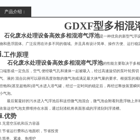
产品介绍：
GDXF
型多相混
石化废水处理设备高效多相混溶气浮池
是一种优良的新型气浮
物和悬浮固体。广泛应用在许多不同的领域。并且具有设计简单、操作方便、运行稳
ⅰ.
工作原理
石化废水处理设备高效多相混溶气浮池
的性能主要取决于多
口端形成一定负压，空气 便经吸气孔和液体一起被吸入，经过高速旋切的泵叶轮剪
气、液的 混合比例可以获得高度弥散的微气泡或满足最大挟气量的要求。根据泵的规格
些饱和(甚至超饱和)溶气水进入溶气罐，经过一定时间的稳定后，再经过释放装置瞬间
小气泡。
最后絮凝好的污水进入气浮池后和这些微气泡混合，微气泡会附着到悬浮物上并
依靠这些气泡支撑维持在水面，通过刮渣机将表面形成的浮渣刮到浮渣槽。
ⅱ
.优势
1.无需空压机和压力容器
2.节省运行费和占地面积，节省投资
3.简单、紧凑、免维护