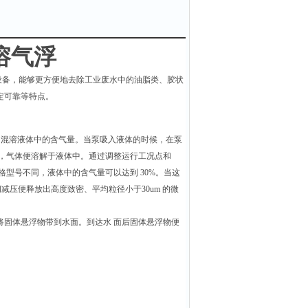
溶气浮
设备，能够更方便地去除工业废水中的油脂类、胶状
定可靠等特点。
相混溶液体中的含气量。当泵吸入液体的时候，在泵
切，气体便溶解于液体中。通过调整运行工况点和
型号不同，液体中的含气量可以达到 30%。当这
减压便释放出高度致密、平均粒径小于30um 的微
将固体悬浮物带到水面。到达水 面后固体悬浮物便