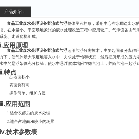
产品介绍：
食品工业废水处理设备竖流式气浮
整体呈圆柱形，采用中心布水周边出水
缩。在水量小、平面场地紧张的废水处理改造工程中应用较广。气浮设备由气
系统、走道爬梯组成。
ⅰ.应用原理
食品工业废水处理设备竖流式气浮
运用气浮分离技术，主要起固液分离作
力下，使气体最大限度地溶入水中，力求处于饱和状态，然后把所形成的压力
水中的悬浮絮体充分接触，使水中悬浮絮体粘附在微气泡上，并随气泡一起浮
ⅱ.特点
占地面积小
表面负荷高
操作简单、维护方便
ⅲ.应用范围
1.适合发酵后的废水处理
2.适合占地面积较小的场景
ⅳ.技术参数表