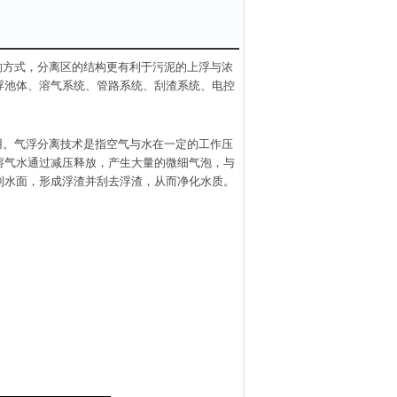
的方式，分离区的结构更有利于污泥的上浮与浓
浮池体、溶气系统、管路系统、刮渣系统、电控
用。气浮分离技术是指空气与水在一定的工作压
溶气水通过减压释放，产生大量的微细气泡，与
到水面，形成浮渣并刮去浮渣，从而净化水质。