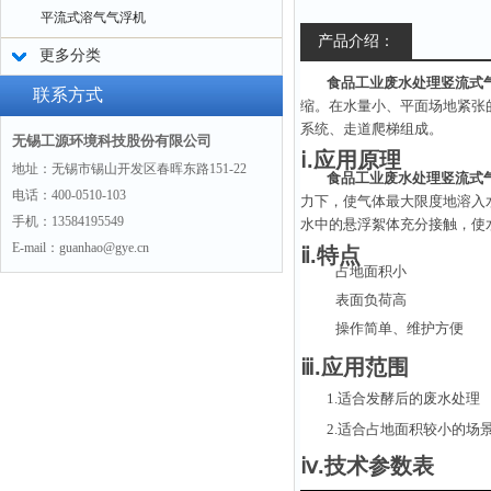
平流式溶气气浮机
产品介绍：
更多分类
食品工业废水处理竖流式
联系方式
缩。在水量小、平面场地紧张
系统、走道爬梯组成。
无锡工源环境科技股份有限公司
ⅰ.应用原理
地址：无锡市锡山开发区春晖东路151-22
食品工业废水处理竖流式
电话：400-0510-103
力下，使气体最大限度地溶入
手机：13584195549
水中的悬浮絮体充分接触，使
E-mail：guanhao@gye.cn
ⅱ.特点
占地面积小
表面负荷高
操作简单、维护方便
ⅲ.应用范围
1.适合发酵后的废水处理
2.适合占地面积较小的场
ⅳ.技术参数表