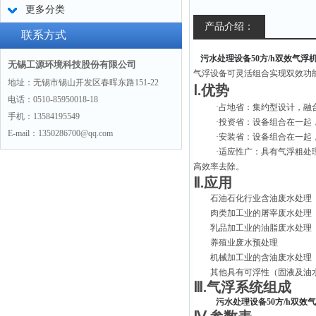
更多分类
产品介绍：
联系方式
污水处理设备50方/h双效气浮
无锡工源环境科技股份有限公司
气浮设备可灵活组合实现双效功
地址：无锡市锡山开发区春晖东路151-22
Ⅰ.优势
电话：0510-85950018-18
·占地省：集约型设计，融
手机：13584195549
·投资省：设备组合在一起
E-mail：1350286700@qq.com
·安装省：设备组合在一起
·适应性广：具有气浮粗处
高效率去除。
Ⅱ.应用
石油石化行业含油废水处理
肉类加工业的屠宰废水处理
乳品加工业的油脂废水处理
养殖业废水预处理
机械加工业的含油废水处理
其他具有可浮性（固液及油
Ⅲ.气浮系统组成
污水处理设备50方/h双效