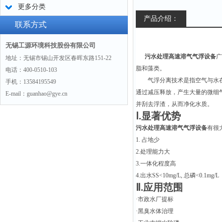
更多分类
产品介绍：
联系方式
无锡工源环境科技股份有限公司
污水处理高速溶气气浮设备
广
地址：无锡市锡山开发区春晖东路151-22
脂和藻类。
电话：400-0510-103
气浮分离技术是指空气与水
手机：13584195549
通过减压释放，产生大量的微细
E-mail：guanhao@gye.cn
并刮去浮渣，从而净化水质。
Ⅰ.显著优势
污水处理高速溶气气浮设备
有很
1. 占地少
2.处理能力大
3.一体化程度高
4.出水SS<10mg/L, 总磷<0.1mg/L
Ⅱ.应用范围
·市政水厂提标
·黑臭水体治理