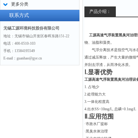
更多分类
产品介绍：
联系方式
无锡工源环境科技股份有限公司
工源高速气浮装置黑臭河治理
地址：无锡市锡山开发区春晖东路151-22
物、油脂和藻类。
电话：400-0510-103
气浮分离技术是指空气与水
手机：13584195549
通过减压释放，产生大量的微细
E-mail：guanhao@gye.cn
并刮去浮渣，从而净化水质。
Ⅰ.显著优势
工源高速气浮装置黑臭河治理设
1. 占地少
2.处理能力大
3.一体化程度高
4.出水SS<10mg/L, 总磷<0.1mg/L
Ⅱ.应用范围
·市政水厂提标
·黑臭水体治理